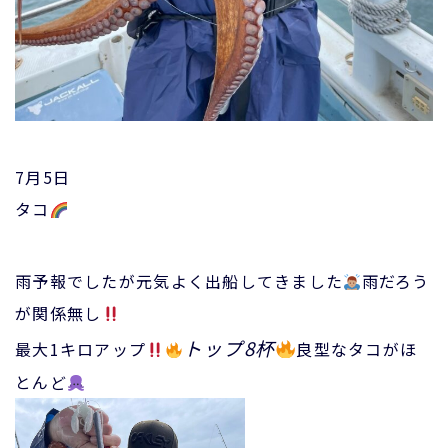
7月5日
タコ
雨予報でしたが元気よく出船してきました
雨だろう
が関係無し
トップ8杯
最大1キロアップ
良型なタコがほ
とんど