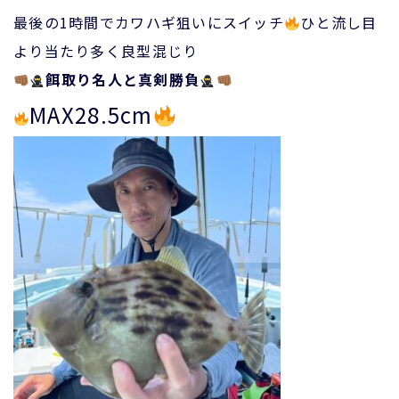
最後の1時間でカワハギ狙いにスイッチ
ひと流し目
より当たり多く良型混じり
餌取り名人と真剣勝負
MAX28.5cm