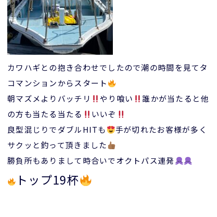
カワハギとの抱き合わせでしたので潮の時間を見てタ
コマンションからスタート
朝マズメよりバッチリ
やり喰い
誰かが当たると他
の方も当たる当たる
いいぞ
良型混じりでダブルHITも
手が切れたお客様が多く
サクッと釣って頂きました
勝負所もありまして時合いでオクトパス連発
トップ19杯