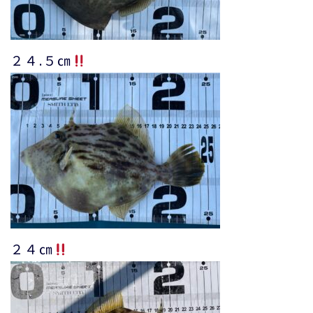
２４.５㎝
２４㎝